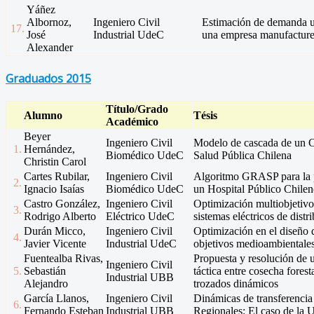
Yáñez
Albornoz,
Ingeniero Civil
Estimación de demanda ut
17.
José
Industrial UdeC
una empresa manufacture
Alexander
Graduados 2015
Título/Grado
Alumno
Tésis
Académico
Beyer
Ingeniero Civil
Modelo de cascada de un C
1.
Hernández,
Biomédico UdeC
Salud Pública Chilena
Christin Carol
Cartes Rubilar,
Ingeniero Civil
Algoritmo GRASP para la p
2.
Ignacio Isaías
Biomédico UdeC
un Hospital Público Chile
Castro González,
Ingeniero Civil
Optimización multiobjetivo 
3.
Rodrigo Alberto
Eléctrico UdeC
sistemas eléctricos de distr
Durán Micco,
Ingeniero Civil
Optimización en el diseño 
4.
Javier Vicente
Industrial UdeC
objetivos medioambientales
Fuentealba Rivas,
Propuesta y resolución de 
Ingeniero Civil
5.
Sebastián
táctica entre cosecha forest
Industrial UBB
Alejandro
trozados dinámicos
García Llanos,
Ingeniero Civil
Dinámicas de transferencia
6.
Fernando Esteban
Industrial UBB
Regionales: El caso de la 