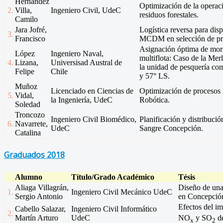
Hernández
Optimización de la operac
2.
Villa,
Ingeniero Civil, UdeC
residuos forestales.
Camilo
Jara Jofré,
Logística reversa para dis
3.
Francisco
MCDM en selección de pr
Asignación óptima de mort
López
Ingeniero Naval,
multiflota: Caso de la Mer
4.
Lizana,
Universisad Austral de
la unidad de pesquería com
Felipe
Chile
y 57° LS.
Muñoz
Licenciado en Ciencias de
Optimización de procesos h
5.
Vidal,
la Ingeniería, UdeC
Robótica.
Soledad
Troncozo
Ingeniero Civil Biomédico,
Planificación y distribuci
6.
Navarrete,
UdeC
Sangre Concepción.
Catalina
Graduados 2018
Alumno
Título/Grado Académico
Tésis
Aliaga Villagrán,
Diseño de una 
1.
Ingeniero Civil Mecánico UdeC
Sergio Antonio
en Concepció
Efectos del i
Cabello Salazar,
Ingeniero Civil Informático
2.
Martín Arturo
UdeC
NO
y SO
de
x
2