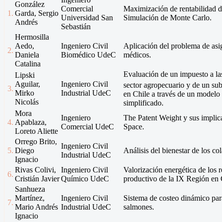
González
Comercial
Maximización de rentabilidad de
1.
Garda, Sergio
Universidad San
Simulación de Monte Carlo.
Andrés
Sebastián
Hermosilla
Aedo,
Ingeniero Civil
Aplicación del problema de as
2.
Daniela
Biomédico UdeC
médicos.
Catalina
Evaluación de un impuesto a l
Lipski
Aguilar,
Ingeniero Civil
sector agropecuario y de un subs
3.
Mirko
Industrial UdeC
en Chile a través de un modelo
Nicolás
simplificado.
Mora
Ingeniero
The Patent Weight y sus implic
4.
Apablaza,
Comercial UdeC
Space.
Loreto Aliette
Orrego Brito,
Ingeniero Civil
5.
Diego
Análisis del bienestar de los co
Industrial UdeC
Ignacio
Rivas Colivi,
Ingeniero Civil
Valorización energética de los r
6.
Cristián Javier
Químico UdeC
productivo de la IX Región en 
Sanhueza
Martínez,
Ingeniero Civil
Sistema de costeo dinámico par
7.
Mario Andrés
Industrial UdeC
salmones.
Ignacio