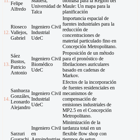
11.
Madera,
biomasa para la Región del
Felipe
Universidad de
Maule: Un mapa para la
Alfredo
Talca
planificación
Importancia espacial de
fuentes industriales para la
Rioseco
Ingeniero Civil
reducción de
12.
Vallejos,
Industrial
concentraciones de
Gabriel
UdeC
material particulado fino en
Concepción Metropolitano.
Proposición de un método
Sáez
Ingeniero Civil
para el pronóstico de
Bustos,
13.
Biomédico
fibrilaciones auriculares
Patricio
UdeC
basado en cadenas de
Antonio
Markov.
Efectos de la incorporación
de fuentes residenciales en
Sanhueza
Ingeniero Civil
mecanismos de
Gonzáles,
14.
Industrial
compensación de
Leonardo
UdeC
emisiones industriales de
Alejandro
MP2.5 en el Concepción
Metropolitano.
Minimización de la
Ingeniero Civil
tardanza total en un
Sarzuri
en
flexible flow shop con
Guarachi,
Agroindustrias,
tiempos de setup