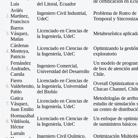
de certificación en Ecu
Luis
del Litoral, Ecuador
Avilés
Ingeniero Civil Industrial,
Problema de Ruteo de
2.
Martínez,
UdeC
Temporal y Sincroniza
Francisco
Barros
Licenciado en Ciencias de
3.
Vásquez,
Metaheurística aplicad
la Ingeniería, UdeC
Matías
Cárdenas
Licenciado en Ciencias de
Optimizando la gestió
4.
Montoya,
la Ingeniería, UdeC
exploratorio
Patricio
Fernández
Un modelo de programac
Ingeniero Comercial,
5.
Andrades,
de box de atención amb
Universidad del Desarrollo
Camila
Chile.
Fierro
Licenciado en Ciencias de
Overall Optimization o
6.
Valdebenito,
la Ingeniería, Universidad
Chacao Channel, Chil
Pablo
del Biobío
Gatica
Metodologías de arribo
Licenciado en Ciencias de
7.
Vásquez,
estudio de simulación
la Ingeniería, UdeC
Juan Emilio
un centro de distribu
Hormazábal
Licenciado en Ciencias de
Un enfoque de optimiza
8.
Vildósola,
la Ingeniería, UdeC
de suministros básicos
Héctor
Larraín
Ingeniero Civil Químico,
Optimización Multiobj