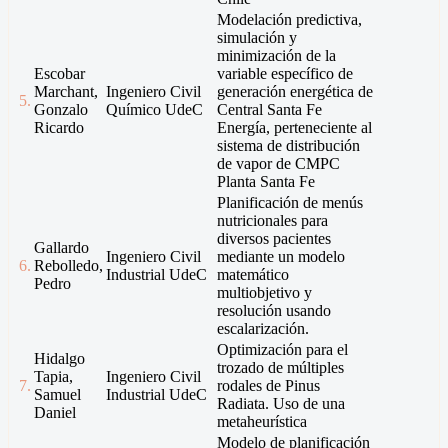
Modelación predictiva,
simulación y
minimización de la
Escobar
variable específico de
Marchant,
Ingeniero Civil
generación energética de
5.
Gonzalo
Químico UdeC
Central Santa Fe
Ricardo
Energía, perteneciente al
sistema de distribución
de vapor de CMPC
Planta Santa Fe
Planificación de menús
nutricionales para
diversos pacientes
Gallardo
Ingeniero Civil
mediante un modelo
6.
Rebolledo,
Industrial UdeC
matemático
Pedro
multiobjetivo y
resolución usando
escalarización.
Optimización para el
Hidalgo
trozado de múltiples
Tapia,
Ingeniero Civil
7.
rodales de Pinus
Samuel
Industrial UdeC
Radiata. Uso de una
Daniel
metaheurística
Modelo de planificación