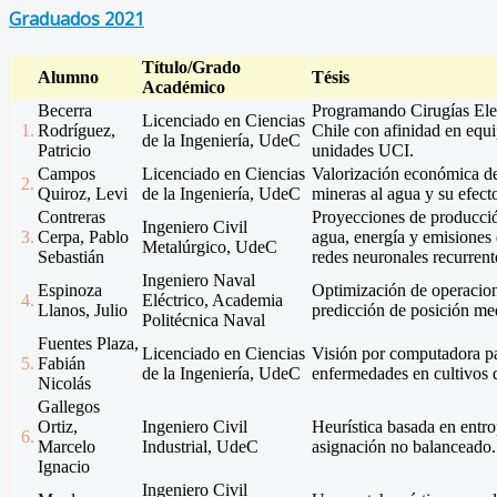
Graduados 2021
Título/Grado
Alumno
Tésis
Académico
Becerra
Programando Cirugías Elec
Licenciado en Ciencias
1.
Rodríguez,
Chile con afinidad en equ
de la Ingeniería, UdeC
Patricio
unidades UCI.
Campos
Licenciado en Ciencias
Valorización económica de
2.
Quiroz, Levi
de la Ingeniería, UdeC
mineras al agua y su efect
Contreras
Proyecciones de producci
Ingeniero Civil
3.
Cerpa, Pablo
agua, energía y emisiones 
Metalúrgico, UdeC
Sebastián
redes neuronales recurrent
Ingeniero Naval
Espinoza
Optimización de operacion
4.
Eléctrico, Academia
Llanos, Julio
predicción de posición me
Politécnica Naval
Fuentes Plaza,
Licenciado en Ciencias
Visión por computadora pa
5.
Fabián
de la Ingeniería, UdeC
enfermedades en cultivos 
Nicolás
Gallegos
Ortiz,
Ingeniero Civil
Heurística basada en entro
6.
Marcelo
Industrial, UdeC
asignación no balanceado.
Ignacio
Ingeniero Civil