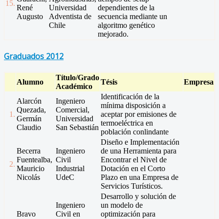
15.
René
Universidad
dependientes de la
Augusto
Adventista de
secuencia mediante un
Chile
algoritmo genético
mejorado.
Graduados 2012
Título/Grado
Alumno
Tésis
Empresa
Académico
Identificación de la
Alarcón
Ingeniero
mínima disposición a
Quezada,
Comercial,
1.
aceptar por emisiones de
Germán
Universidad
termoeléctrica en
Claudio
San Sebastián
población conlindante
Diseño e Implementación
Becerra
Ingeniero
de una Herramienta para
Fuentealba,
Civil
Encontrar el Nivel de
2.
Mauricio
Industrial
Dotación en el Corto
Nicolás
UdeC
Plazo en una Empresa de
Servicios Turísticos.
Desarrollo y solución de
Ingeniero
un modelo de
Bravo
Civil en
optimización para