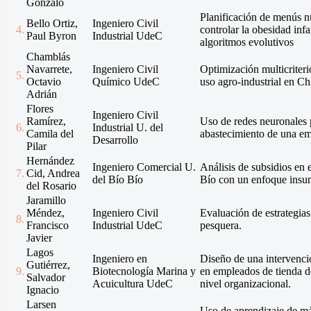
Gonzalo
Planificación de menús nu
Bello Ortiz,
Ingeniero Civil
4.
controlar la obesidad inf
Paul Byron
Industrial UdeC
algoritmos evolutivos
Chamblás
Navarrete,
Ingeniero Civil
Optimización multicriteri
5.
Octavio
Químico UdeC
uso agro-industrial en Chi
Adrián
Flores
Ingeniero Civil
Ramírez,
Uso de redes neuronales 
6.
Industrial U. del
Camila del
abastecimiento de una emp
Desarrollo
Pilar
Hernández
Ingeniero Comercial U.
Análisis de subsidios en 
7.
Cid, Andrea
del Bío Bío
Bío con un enfoque insu
del Rosario
Jaramillo
Méndez,
Ingeniero Civil
Evaluación de estrategias
8.
Francisco
Industrial UdeC
pesquera.
Javier
Lagos
Ingeniero en
Diseño de una intervenc
Gutiérrez,
9.
Biotecnología Marina y
en empleados de tienda d
Salvador
Acuicultura UdeC
nivel organizacional.
Ignacio
Larsen
Uso de aprendizaje de má