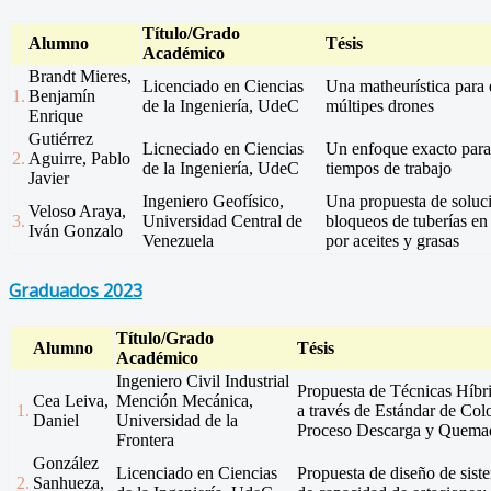
Título/Grado
Alumno
Tésis
Académico
Brandt Mieres,
Licenciado en Ciencias
Una matheurística para 
1.
Benjamín
de la Ingeniería, UdeC
múltipes drones
Enrique
Gutiérrez
Licneciado en Ciencias
Un enfoque exacto para
2.
Aguirre, Pablo
de la Ingeniería, UdeC
tiempos de trabajo
Javier
Ingeniero Geofísico,
Una propuesta de soluci
Veloso Araya,
3.
Universidad Central de
bloqueos de tuberías en 
Iván Gonzalo
Venezuela
por aceites y grasas
Graduados 2023
Título/Grado
Alumno
Tésis
Académico
Ingeniero Civil Industrial
Propuesta de Técnicas 
Cea Leiva,
Mención Mecánica,
1.
a través de Estándar de Col
Daniel
Universidad de la
Proceso Descarga y Quemad
Frontera
González
Licenciado en Ciencias
Propuesta de diseño de siste
2.
Sanhueza,