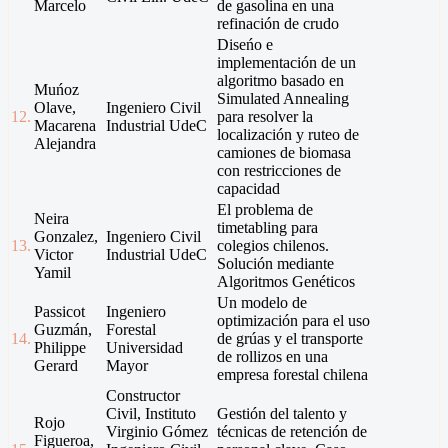
Marcelo
de gasolina en una
refinación de crudo
Diseńo e
implementación de un
algoritmo basado en
Muńoz
Simulated Annealing
Olave,
Ingeniero Civil
12.
para resolver la
Macarena
Industrial UdeC
localización y ruteo de
Alejandra
camiones de biomasa
con restricciones de
capacidad
El problema de
Neira
timetabling para
Gonzalez,
Ingeniero Civil
13.
colegios chilenos.
Victor
Industrial UdeC
Solución mediante
Yamil
Algoritmos Genéticos
Un modelo de
Passicot
Ingeniero
optimización para el uso
Guzmán,
Forestal
14.
de grúas y el transporte
Philippe
Universidad
de rollizos en una
Gerard
Mayor
empresa forestal chilena
Constructor
Civil, Instituto
Gestión del talento y
Rojo
Virginio Gómez
técnicas de retención de
Figueroa,