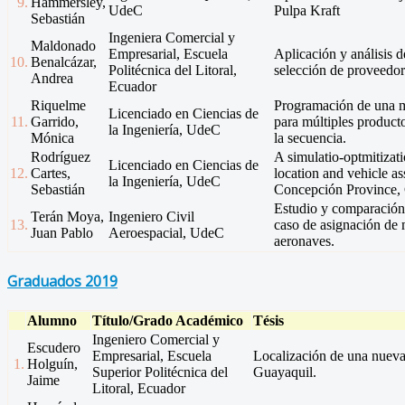
9.
Hammersley,
UdeC
Pulpa Kraft
Sebastián
Ingeniera Comercial y
Maldonado
Empresarial, Escuela
Aplicación y análisis d
10.
Benalcázar,
Politécnica del Litoral,
selección de proveedore
Andrea
Ecuador
Riquelme
Programación de una m
Licenciado en Ciencias de
11.
Garrido,
para múltiples product
la Ingeniería, UdeC
Mónica
la secuencia.
Rodríguez
A simulatio-optmitizati
Licenciado en Ciencias de
12.
Cartes,
location and vehicle a
la Ingeniería, UdeC
Sebastián
Concepción Province, 
Estudio y comparación
Terán Moya,
Ingeniero Civil
13.
caso de asignación de
Juan Pablo
Aeroespacial, UdeC
aeronaves.
Graduados 2019
Alumno
Título/Grado Académico
Tésis
Ingeniero Comercial y
Escudero
Empresarial, Escuela
Localización de una nueva 
1.
Holguín,
Superior Politécnica del
Guayaquil.
Jaime
Litoral, Ecuador