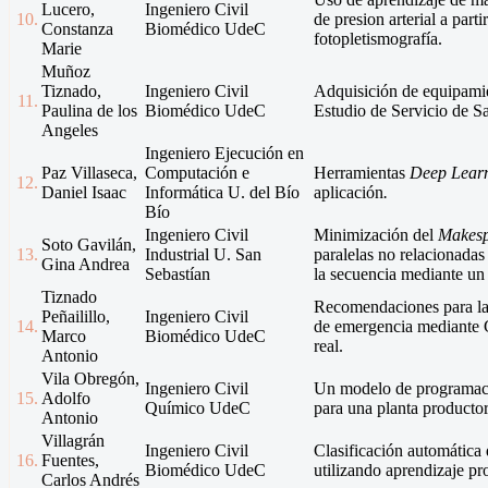
Lucero,
Ingeniero Civil
10.
de presion arterial a parti
Constanza
Biomédico UdeC
fotopletismografía.
Marie
Muñoz
Tiznado,
Ingeniero Civil
Adquisición de equipami
11.
Paulina de los
Biomédico UdeC
Estudio de Servicio de 
Angeles
Ingeniero Ejecución en
Paz Villaseca,
Computación e
Herramientas
Deep Lear
12.
Daniel Isaac
Informática U. del Bío
aplicación
.
Bío
Ingeniero Civil
Minimización del
Makes
Soto Gavilán,
13.
Industrial U. San
paralelas no relacionada
Gina Andrea
Sebastían
la secuencia mediante u
Tiznado
Recomendaciones para las
Peñailillo,
Ingeniero Civil
14.
de emergencia mediante 
Marco
Biomédico UdeC
real.
Antonio
Vila Obregón,
Ingeniero Civil
Un modelo de programac
15.
Adolfo
Químico UdeC
para una planta productor
Antonio
Villagrán
Ingeniero Civil
Clasificación automática 
16.
Fuentes,
Biomédico UdeC
utilizando aprendizaje pr
Carlos Andrés