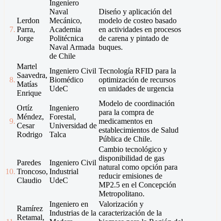
Ingeniero
Naval
Diseńo y aplicación del
Lerdon
Mecánico,
modelo de costeo basado
7.
Parra,
Academia
en actividades en procesos
Jorge
Politécnica
de carena y pintado de
Naval Armada
buques.
de Chile
Martel
Ingeniero Civil
Tecnología RFID para la
Saavedra,
8.
Biomédico
optimización de recursos
Matías
UdeC
en unidades de urgencia
Enrique
Modelo de coordinación
Ortíz
Ingeniero
para la compra de
Méndez,
Forestal,
9.
medicamentos en
Cesar
Universidad de
establecimientos de Salud
Rodrigo
Talca
Pública de Chile.
Cambio tecnológico y
disponibilidad de gas
Paredes
Ingeniero Civil
natural como opción para
10.
Troncoso,
Industrial
reducir emisiones de
Claudio
UdeC
MP2.5 en el Concepción
Metropolitano.
Ingeniero en
Valorización y
Ramírez
Industrias de la
caracterización de la
Retamal,