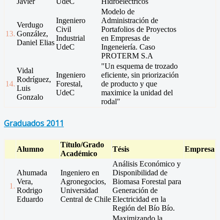
Javier
UdeC
Hidroeléctricos
Modelo de
Ingeniero
Administración de
Verdugo
Civil
Portafolios de Proyectos
13.
González,
Industrial
en Empresas de
Daniel Elias
UdeC
Ingeneiería. Caso
PROTERM S.A
"Un esquema de trozado
Vidal
Ingeniero
eficiente, sin priorización
Rodríguez,
14.
Forestal,
de producto y que
Luis
UdeC
maximice la unidad del
Gonzalo
rodal"
Graduados 2011
Título/Grado
Alumno
Tésis
Empresa
Académico
Análisis Económico y
Ahumada
Ingeniero en
Disponibilidad de
Vera,
Agronegocios,
Biomasa Forestal para
1.
Rodrigo
Universidad
Generación de
Eduardo
Central de Chile
Electricidad en la
Región del Bío Bío.
Maximizando la