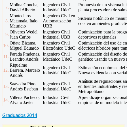
Molina Concha,
Ingeniero Civil
Propuesta de un sistema in
7.
David Alberto
Industrial UdeC
planta procesadora de sal
Montecinos
Ingeniero Civil en
Sistema holónico de manufa
8.
Matamala, Italo
Automatización
cola en ambientes producti
Mauricio
UBB
Oliveros Wedel,
Ingeniero Civil
Optimización para la prog
9.
Juan Carlos
Industrial UBB
deportivos regionales
Oñate Bizama,
Ingeniero Civil
Optimización del uso de ene
10.
Miguel Eduardo
Electrónico UdeC
eléctricos híbridos para tr
Parada Pradenas,
Ingeniero Civil
Optimización del diseño de
11.
Leandro Andrés
Mecánico UdeC
genético usando un nuevo
Riquelme
Ingeniero Civil
Estimación económica del va
12.
Barrera, Marcelo
Industrial UdeC
Nueva evidencia con variab
Andrés
Análisis de regulaciones am
Saavedra Pino,
Ingeniero Civil
13.
en fuentes industriales y r
Andrés Esteban
Industrial UdeC
Metropolitano
Villena Pacheco,
Industrial Civil
Aprendizaje organizacional 
14.
Alvaro Javier
Industrial UdeC
empírica de un modelo inte
Graduados 2014