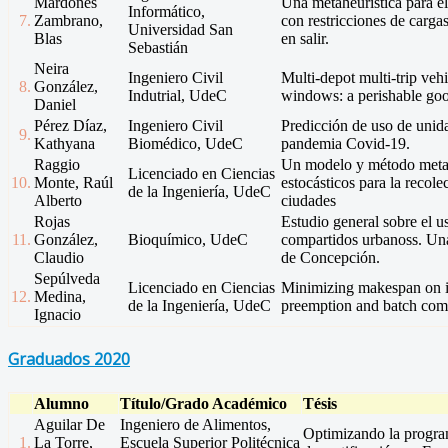
Mardones
Una metaheurística para e
Informático,
7.
Zambrano,
con restricciones de cargas
Universidad San
Blas
en salir.
Sebastián
Neira
Ingeniero Civil
Multi-depot multi-trip veh
8.
González,
Indutrial, UdeC
windows: a perishable goo
Daniel
Pérez Díaz,
Ingeniero Civil
Predicción de uso de unida
9.
Kathyana
Biomédico, UdeC
pandemia Covid-19.
Raggio
Un modelo y método metah
Licenciado en Ciencias
10.
Monte, Raúl
estocásticos para la recole
de la Ingeniería, UdeC
Alberto
ciudades
Rojas
Estudio general sobre el u
11.
González,
Bioquímico, UdeC
compartidos urbanoss. Una 
Claudio
de Concepción.
Sepúlveda
Licenciado en Ciencias
Minimizing makespan on id
12.
Medina,
de la Ingeniería, UdeC
preemption and batch comp
Ignacio
Graduados 2020
Alumno
Título/Grado Académico
Tésis
Aguilar De
Ingeniero de Alimentos,
Optimizando la progra
1.
La Torre,
Escuela Superior Politécnica