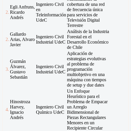
Ingeniero Civil
cobertura de una red
Egli Anfruns,
en
de frecuencia única
2.
Ricardo
Teleinformación
para servicios de
Andrés
UdeC
Televisión Digital
Terrestre
Análisis de la Industria
Gallardo
Ingeniero Civil
Forestal en el
2.
Arias, Alvaro
Industrial UdeC
Desarrollo Económico
Javier
de Chile
Aplicación de
estrategias evolutivas
Guzmán
al problema de
Álvarez,
Ingeniero Civil
3.
programación
Gustavo
Industrial UdeC
multiobjetivo en una
Sebastián
máquina con tiempos
de setup y due dates
Un Enfoque
Heurístico para el
Hinostroza
Problema de Empacar
Harvey,
Ingeniero Civil
un Arreglo
4.
Ignacio
Químico UdeC
Bidimensional de
Andrés
Piezas Rectangulares
Menores en un
Recipiente Circular