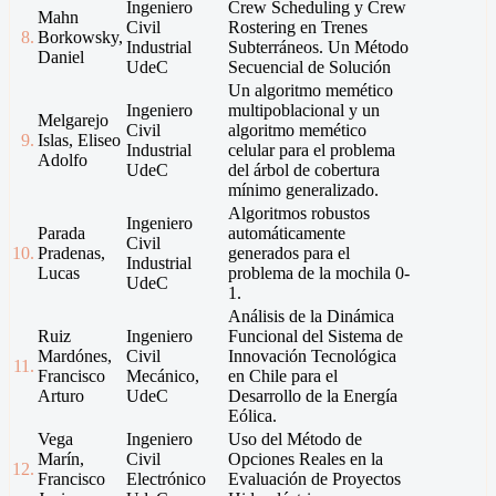
Ingeniero
Crew Scheduling y Crew
Mahn
Civil
Rostering en Trenes
8.
Borkowsky,
Industrial
Subterráneos. Un Método
Daniel
UdeC
Secuencial de Solución
Un algoritmo memético
Ingeniero
multipoblacional y un
Melgarejo
Civil
algoritmo memético
9.
Islas, Eliseo
Industrial
celular para el problema
Adolfo
UdeC
del árbol de cobertura
mínimo generalizado.
Algoritmos robustos
Ingeniero
Parada
automáticamente
Civil
10.
Pradenas,
generados para el
Industrial
Lucas
problema de la mochila 0-
UdeC
1.
Análisis de la Dinámica
Ruiz
Ingeniero
Funcional del Sistema de
Mardónes,
Civil
Innovación Tecnológica
11.
Francisco
Mecánico,
en Chile para el
Arturo
UdeC
Desarrollo de la Energía
Eólica.
Vega
Ingeniero
Uso del Método de
Marín,
Civil
Opciones Reales en la
12.
Francisco
Electrónico
Evaluación de Proyectos