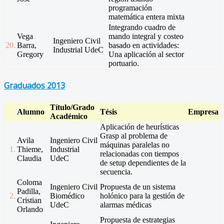
programación
matemática entera mixta
Integrando cuadro de
Vega
mando integral y costeo
Ingeniero Civil
20.
Barra,
basado en actividades:
Industrial UdeC
Gregory
Una aplicación al sector
portuario.
Graduados 2013
Título/Grado
Alumno
Tésis
Empresa
Académico
Aplicación de heurísticas
Grasp al problema de
Avila
Ingeniero Civil
máquinas paralelas no
1.
Thieme,
Industrial
relacionadas con tiempos
Claudia
UdeC
de setup dependientes de la
secuencia.
Coloma
Ingeniero Civil
Propuesta de un sistema
Padilla,
2.
Biomédico
holónico para la gestión de
Cristian
UdeC
alarmas médicas
Orlando
Propuesta de estrategias