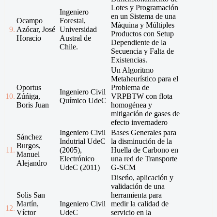
Lotes y Programación
Ingeniero
en un Sistema de una
Ocampo
Forestal,
Máquina y Múltiples
9.
Azócar, José
Universidad
Productos con Setup
Horacio
Austral de
Dependiente de la
Chile.
Secuencia y Falta de
Existencias.
Un Algoritmo
Metaheurístico para el
Oportus
Problema de
Ingeniero Civil
10.
Zúńiga,
VRPBTW con flota
Químico UdeC
Boris Juan
homogénea y
mitigación de gases de
efecto invernadero
Ingeniero Civil
Bases Generales para
Sánchez
Indutrial UdeC
la disminución de la
Burgos,
11.
(2005),
Huella de Carbono en
Manuel
Electrónico
una red de Transporte
Alejandro
UdeC (2011)
G-SCM
Diseńo, aplicación y
validación de una
Solis San
herramienta para
Martín,
Ingeniero Civil
medir la calidad de
12.
Víctor
UdeC
servicio en la