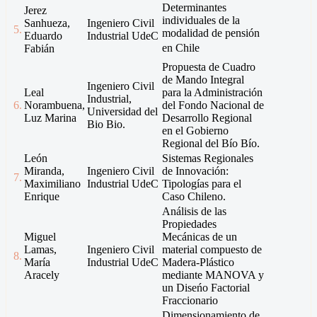
Determinantes
Jerez
individuales de la
Sanhueza,
Ingeniero Civil
5.
modalidad de pensión
Eduardo
Industrial UdeC
en Chile
Fabián
Propuesta de Cuadro
de Mando Integral
Ingeniero Civil
Leal
para la Administración
Industrial,
6.
Norambuena,
del Fondo Nacional de
Universidad del
Luz Marina
Desarrollo Regional
Bio Bio.
en el Gobierno
Regional del Bío Bío.
León
Sistemas Regionales
Miranda,
Ingeniero Civil
de Innovación:
7.
Maximiliano
Industrial UdeC
Tipologías para el
Enrique
Caso Chileno.
Análisis de las
Propiedades
Miguel
Mecánicas de un
Lamas,
Ingeniero Civil
material compuesto de
8.
María
Industrial UdeC
Madera-Plástico
Aracely
mediante MANOVA y
un Diseńo Factorial
Fraccionario
Dimensionamiento de