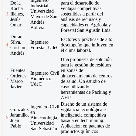
Ingeniero
De la
para el desarrollo de
Industrial
Rocha
ventajas competitivas
Universidad
3.
Illanes,
sostenibles a partir del
Mayor de San
Jesús
análisis de recursos y
Andrés,
Omar
capacidades en Agrícola y
Bolivia
Forestal San Agustín Ltda.
Duran
Factores y prácticas de alto
Silva,
Ingeniero
4.
desempeńo que influyen en
Cristian
Forestal, UdeC
el clima laboral.
Andrés
Una propuesta de solución
para la gestión de residuos
Fuentes
en zonas de
Ingeniero Civil
Ordenes,
almacenamiento de centros
5.
Biomédico
Marco
de salud. Un estudio de
UdeC
Javier
caso utilizando
herramientas de Packing y
AHP.
Diseńo de un sistema de
Ingeniero Civil
Gonzalez
vigilancia tecnológica e
en
Jaramillo,
inteligencia competitiva
6.
Biotecnologia,
Juan
basada en tech mining:
Universidad
Pablo
Aplicación en patentes de
San Sebastián
productos químicos