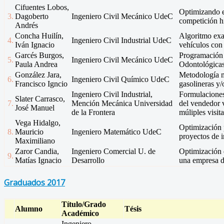
Cifuentes Lobos,
Optimizando e
3.
Dagoberto
Ingeniero Civil Mecánico UdeC
competición h
Andrés
Concha Huilín,
Algoritmo exa
4.
Ingeniero Civil Industrial UdeC
Iván Ignacio
vehículos con
Garcés Burgos,
Programación 
5.
Ingeniero Civil Mecánico UdeC
Paula Andrea
Odontológicas
González Jara,
Metodología mu
6.
Ingeniero Civil Químico UdeC
Francisco Igncio
gasolineras y/
Ingeniero Civil Industrial,
Formulaciones
Slater Carrasco,
7.
Mención Mecánica Universidad
del vendedor v
José Manuel
de la Frontera
múliples visita
Vega Hidalgo,
Optimización 
8.
Mauricio
Ingeniero Matemático UdeC
proyectos de i
Maximiliano
Zaror Candia,
Ingeniero Comercial U. de
Optimización d
9.
Matías Ignacio
Desarrollo
una empresa d
Graduados 2017
Título/Grado
Alumno
Tésis
Académico
Ingeniero