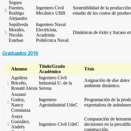
Segura
Fuentes,
Ingeniero Civil
Sostenibilidad de la producción
8.
Rodrigo
Mecánico UBB
estudio de los costos de produc
Alejandro
Sepúlveda
Ingeniero Naval
Morales,
Electricista,
9.
Dinámicas de éxito y fracaso 
Nicolás
Academia
Esteban
Politécnica Naval
Graduados 2016
Título/Grado
Alumno
Tésis
Académico
Aguilera
Ingeniero Civil
Asignación de
due dates
1.
Briceño,
Industrial U. de la
ambiente dinámico.
Ronald Alexis
Serena
Anziani
Godoy,
Ingeniero
Programación de la produ
2.
Nancy
Agroindustrial UdeC
exportadora de arándanos
Constanza
Araya
Comparación de herrami
González,
3.
Ingeniero Civil UdeC
decisiones en la precalific
Andrés
construcción.