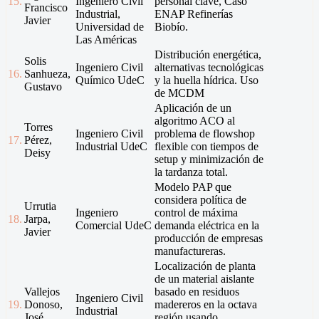
15.
Ingeniero Civil
personal clave, Caso
Francisco
Industrial,
ENAP Refinerías
Javier
Universidad de
Biobío.
Las Américas
Distribución energética,
Solis
Ingeniero Civil
alternativas tecnológicas
16.
Sanhueza,
Químico UdeC
y la huella hídrica. Uso
Gustavo
de MCDM
Aplicación de un
algoritmo ACO al
Torres
Ingeniero Civil
problema de flowshop
17.
Pérez,
Industrial UdeC
flexible con tiempos de
Deisy
setup y minimización de
la tardanza total.
Modelo PAP que
considera política de
Urrutia
Ingeniero
control de máxima
18.
Jarpa,
Comercial UdeC
demanda eléctrica en la
Javier
producción de empresas
manufactureras.
Localización de planta
de un material aislante
Vallejos
basado en residuos
Ingeniero Civil
19.
Donoso,
madereros en la octava
Industrial
José
región usando