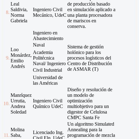
Leal
de producción basado
Saldivia,
Ingeniero Civil
en simulación aplicado a
8.
Norma
Mecánico, UdeC
una planta procesadora
Gabriela
de mariscos en
conserva.
Ingeniero en
Abastecimiento
Naval 
Sistema de gestión
Loo
Academia
holónico para los
Monárdez,
9.
Politécnica
procesos logísticos del
Emilio
Naval/ Ingeniero
Centro de Distribución
Andrés
de ASMAR (T)
Civil Industrial 
Universidad de
las Américas
Diseño y resolución de
Manríquez
un modelo de
Urrutia,
Ingeniero Civil
optimización
10.
Andrea
Químico UdeC
multiobjetivo para un
Soledad
digestor de Celulosa
CMPC Santa Fe
Un algoritmo Simulated
Molina
Annealing para la
Licenciado Ing.
11.
Saba,
programación de mezcla
Civil Eln. UdeC