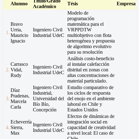
Título/Grado
Alumno
Tésis
Empresa
Académico
Modelo de
programación
Bravo
matemática para el
Urria,
Ingeniero Civil
VRPPDTW
1.
Mauricio
Industrial UdeC
multiobjetivo con flota
Ignacio
heterogénea y propuesta
de algoritmo evolutivo
para su resolución
Análisis costo-beneficio
Carrasco
al instalar calefacción
Ingeniero Civil
2.
Vidal,
distrital en zonas con
Industrial UdeC
Rudy
altas concentraciones de
material particulado.
Ingeniero Civil
Estudio comparativo de
Díaz
Industrial,
los ciclos de respuesta
Pradenas,
3.
Universidad del
del enojo en el ambiente
Marcela
Bío Bío,
laboral en Chile y
Carla
Concepción
Estados Unidos
Efectos de dinámicas de
Echeverría
integración social en
Ingeniero Civil
4.
Sierra,
capacidad de creatividad
Industrial UdeC
Max
a nivel local: El caso de
Chile