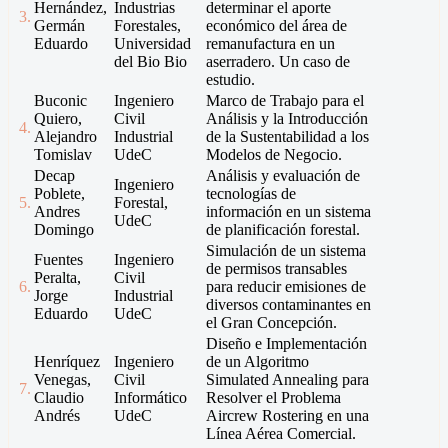
Hernández,
Industrias
determinar el aporte
3.
Germán
Forestales,
económico del área de
Eduardo
Universidad
remanufactura en un
del Bio Bio
aserradero. Un caso de
estudio.
Buconic
Ingeniero
Marco de Trabajo para el
Quiero,
Civil
Análisis y la Introducción
4.
Alejandro
Industrial
de la Sustentabilidad a los
Tomislav
UdeC
Modelos de Negocio.
Decap
Análisis y evaluación de
Ingeniero
Poblete,
tecnologías de
5.
Forestal,
Andres
información en un sistema
UdeC
Domingo
de planificación forestal.
Simulación de un sistema
Fuentes
Ingeniero
de permisos transables
Peralta,
Civil
6.
para reducir emisiones de
Jorge
Industrial
diversos contaminantes en
Eduardo
UdeC
el Gran Concepción.
Diseño e Implementación
Henríquez
Ingeniero
de un Algoritmo
Venegas,
Civil
Simulated Annealing para
7.
Claudio
Informático
Resolver el Problema
Andrés
UdeC
Aircrew Rostering en una
Línea Aérea Comercial.