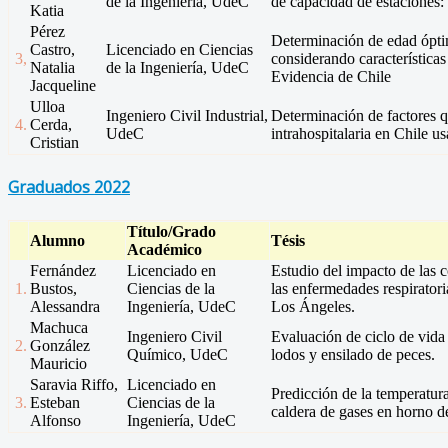
de la Ingeniería, UdeC
de capacidad de estaciones: 
Katia
Pérez
Determinación de edad ópti
Castro,
Licenciado en Ciencias
3,
considerando característica
Natalia
de la Ingeniería, UdeC
Evidencia de Chile
Jacqueline
Ulloa
Ingeniero Civil Industrial,
Determinación de factores q
4.
Cerda,
UdeC
intrahospitalaria en Chile 
Cristian
Graduados 2022
Título/Grado
Alumno
Tésis
Académico
Fernández
Licenciado en
Estudio del impacto de las
1.
Bustos,
Ciencias de la
las enfermedades respirator
Alessandra
Ingeniería, UdeC
Los Ángeles.
Machuca
Ingeniero Civil
Evaluación de ciclo de vida 
2.
González
Químico, UdeC
lodos y ensilado de peces.
Mauricio
Saravia Riffo,
Licenciado en
Predicción de la temperatura
3.
Esteban
Ciencias de la
caldera de gases en horno d
Alfonso
Ingeniería, UdeC